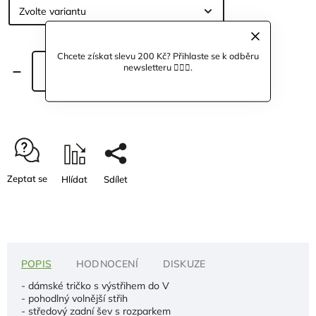
Chcete získat slevu 200 Kč? Přihlaste se k odběru
newsletteru 🙋🏼‍♀️.
Přidat do košíku
Zeptat se
Hlídat
Sdílet
POPIS
HODNOCENÍ
DISKUZE
- dámské tričko s výstřihem do V
- pohodlný volnější střih
- středový zadní šev s rozparkem