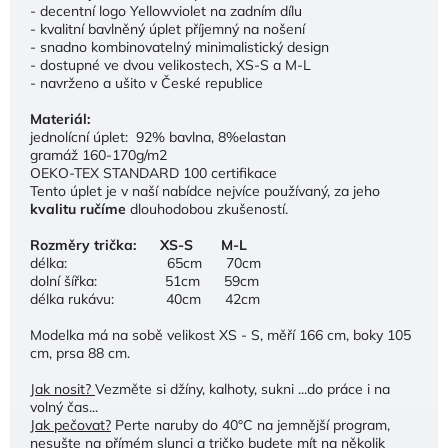
- decentní logo Yellowviolet na zadním dílu
- kvalitní bavlněný úplet příjemný na nošení
- snadno kombinovatelný minimalistický design
- dostupné ve dvou velikostech,
XS-S a M-L
- navrženo a ušito v České republice
Materiál:
jednolícní úplet: 92% bavlna, 8%elastan
gramáž 160-170g/m2
OEKO-TEX STANDARD 100 certifikace
Tento úplet je v naší nabídce nejvíce používaný, za jeho
kvalitu ručíme
dlouhodobou zkušeností.
Rozměry trička: XS-S M-L
délka: 65cm 70cm
dolní šířka: 51cm 59cm
délka rukávu: 40cm 42cm
Modelka má na sobě velikost XS - S, měří 166 cm, boky 105
cm, prsa 88 cm.
Jak nosit?
Vezměte si džíny, kalhoty, sukni
...do práce i na
volný čas...
Jak pečovat?
Perte naruby do 40°C na jemnější program,
nesušte na přímém slunci a tričko budete mít na několik