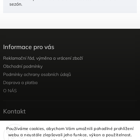
sezón.
Informace pro vás
Reklamační řád, výměna a vrácení zboží
Obchodní podmínky
Podmínky ochrany osobních údajů
Doprava a platba
O NÁS
Kontakt
info
@
yellowviolet.cz
Používáme cookies, abychom Vám umožnili pohodlné prohlížení
+420 604 354 375
webu a neustále zlepšovali jeho funkce, výkon a použitelnost.
Facebook