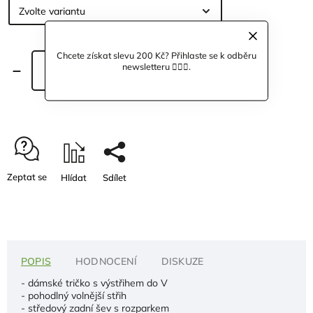
Chcete získat slevu 200 Kč? Přihlaste se k odběru
newsletteru 🙋🏼‍♀️.
Přidat do košíku
Zeptat se
Hlídat
Sdílet
POPIS
HODNOCENÍ
DISKUZE
- dámské tričko s výstřihem do V
- pohodlný volnější střih
- středový zadní šev s rozparkem