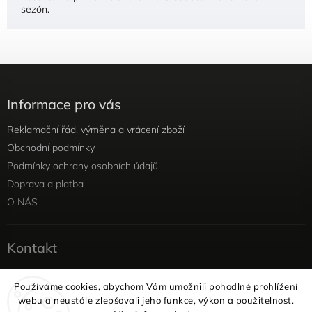
sezón.
Informace pro vás
Reklamační řád, výměna a vrácení zboží
Obchodní podmínky
Podmínky ochrany osobních údajů
Doprava a platba
O NÁS
Kontakt
info
@
yellowviolet.cz
Používáme cookies, abychom Vám umožnili pohodlné prohlížení
+420 604 354 375
webu a neustále zlepšovali jeho funkce, výkon a použitelnost.
Facebook