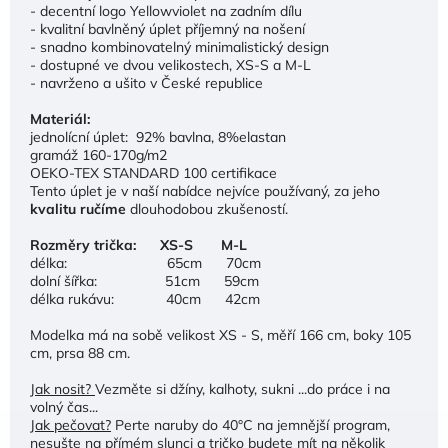
- decentní logo Yellowviolet na zadním dílu
- kvalitní bavlněný úplet příjemný na nošení
- snadno kombinovatelný minimalistický design
- dostupné ve dvou velikostech,
XS-S a M-L
- navrženo a ušito v České republice
Materiál:
jednolícní úplet: 92% bavlna, 8%elastan
gramáž 160-170g/m2
OEKO-TEX STANDARD 100 certifikace
Tento úplet je v naší nabídce nejvíce používaný, za jeho
kvalitu ručíme
dlouhodobou zkušeností.
Rozměry trička: XS-S M-L
délka: 65cm 70cm
dolní šířka: 51cm 59cm
délka rukávu: 40cm 42cm
Modelka má na sobě velikost XS - S, měří 166 cm, boky 105
cm, prsa 88 cm.
Jak nosit?
Vezměte si džíny, kalhoty, sukni
...do práce i na
volný čas...
Jak pečovat?
Perte naruby do 40°C na jemnější program,
nesušte na přímém slunci a tričko budete mít na několik