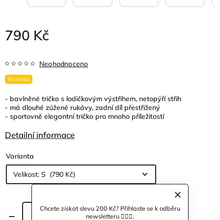
790 Kč
Neohodnoceno
Novinka
- bavlněné tričko s lodičkovým výstřihem, netopýří střih
- má dlouhé zúžené rukávy, zadní díl přestřižený
- sportovně elegantní tričko pro mnoho příležitostí
Detailní informace
Varianta
Chcete získat slevu 200 Kč? Přihlaste se k odběru
Přidat do košíku
newsletteru 🙋🏼‍♀️.