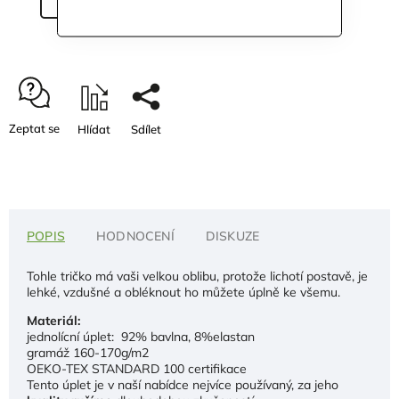
Zeptat se
Hlídat
Sdílet
POPIS
HODNOCENÍ
DISKUZE
Tohle tričko má vaši velkou oblibu, protože lichotí postavě, je
lehké, vzdušné a obléknout ho můžete úplně ke všemu.
Materiál:
jednolícní úplet: 92% bavlna, 8%elastan
gramáž 160-170g/m2
OEKO-TEX STANDARD 100 certifikace
Tento úplet je v naší nabídce nejvíce používaný, za jeho