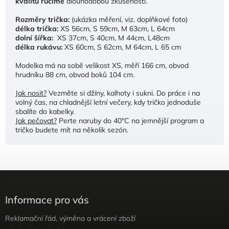
kvalitu ručíme
dlouhodobou zkušeností.
Rozměry trička:
(ukázka měření, viz. doplňkové foto)
délka trička:
XS 56cm, S 59cm, M 63cm, L 64cm
dolní šířka:
XS 37cm, S 40cm, M 44cm, L48cm
délka rukávu:
XS 60cm, S 62cm, M 64cm, L 65 cm
Modelka má na sobě velikost XS, měří 166 cm, obvod
hrudníku 88 cm, obvod boků 104 cm.
Jak nosit?
Vezměte si džíny, kalhoty i sukni. Do práce i na
volný čas, na chladnější letní večery, kdy tričko jednoduše
sbalíte do kabelky.
Jak pečovat?
Perte naruby do 40°C na jemnější program a
tričko budete mít na několik sezón.
Informace pro vás
Reklamační řád, výměna a vrácení zboží