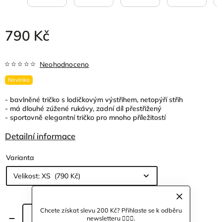
790 Kč
Neohodnoceno
Novinka
- bavlněné tričko s lodičkovým výstřihem, netopýří střih
- má dlouhé zúžené rukávy, zadní díl přestřižený
- sportovně elegantní tričko pro mnoho příležitostí
Detailní informace
Varianta
Chcete získat slevu 200 Kč? Přihlaste se k odběru
Přidat do košíku
newsletteru 🙋🏼‍♀️.