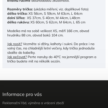
kvalitu ručíme
dlouhodobou zkušeností.
Rozměry trička:
(ukázka měření, viz. doplňkové foto)
délka trička:
XS 56cm, S 59cm, M 63cm, L 64cm
dolní šířka:
XS 37cm, S 40cm, M 44cm, L48cm
délka rukávu:
XS 60cm, S 62cm, M 64cm, L 65 cm
Modelka má na sobě velikost XS, měří 166 cm, obvod
hrudníku 88 cm, obvod boků 104 cm.
Jak nosit?
Vezměte si džíny, kalhoty i sukni. Do práce i na
volný čas, na chladnější letní večery, kdy tričko jednoduše
sbalíte do kabelky.
Jak pečovat?
Perte naruby do 40°C na jemnější program a
tričko budete mít na několik sezón.
Informace pro vás
Reklamační řád, výměna a vrácení zboží