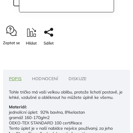
Zeptat se
Hlídat
Sdílet
POPIS
HODNOCENÍ
DISKUZE
Tohle tričko má vaši velkou oblibu, protože lichotí postavě, je
lehké, vzdušné a obléknout ho můžete úplně ke všemu.
Materiál:
jednolícní úplet: 92% bavlna, 8%elastan
gramáž 160-170g/m2
OEKO-TEX STANDARD 100 certifikace
Tento úplet je v naší nabídce nejvíce používaný, za jeho