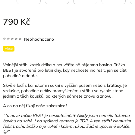
790 Kč
Neohodnoceno
Akce
Volnější střih, kratší délka a neuvěřitelně příjemná bavlna. Tričko
BEST je stvořené pro letní dny, kdy nechcete nic řešit, jen se cítit
pohodlně a dobře.
Skvěle ladí s kalhotami i sukní s vyšším pasem nebo s kraťasy. Je
vzdušné, pohodlné a díky promyšlenému střihu se rychle stane
jedním z těch kousků, po kterých sáhnete znovu a znovu.
A co na něj říkají naše zákaznice?
"To nové tričko BEST je neskutečné. ♥️ Nikdy jsem neměla takovou
bavlnu na sobě. I na spálená ramena je TOP. A ten střih? Nemusím
řešit trochu bříško a je volné i kolem rukou, žádné upocené koláče.
😀"