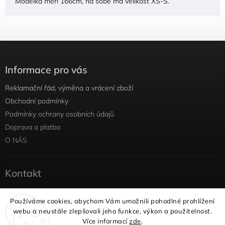
Modelka měří 166cm, na sobě má velikost XS-S.
Informace pro vás
Reklamační řád, výměna a vrácení zboží
Obchodní podmínky
Podmínky ochrany osobních údajů
Doprava a platba
O NÁS
Kontakt
info
@
yellowviolet.cz
Používáme cookies, abychom Vám umožnili pohodlné prohlížení
+420 604 354 375
webu a neustále zlepšovali jeho funkce, výkon a použitelnost.
Facebook
Více informací
zde
.