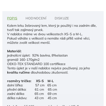
POPIS
HODNOCENÍ
DISKUZE
Kolem krku žebrovaný lem, který je použitý i na zadním díle,
tvoří tak zajímavý prvek.
V nabídce máme ve dvou velikostech XS-S a M-L.
Pokud váháte s velikostí a nemáte rádi příliš volné věci,
můžete zvolit velikost menší.
Materiál:
jednolícní úplet: 92% bavlna, 8%elastan
gramáž 160-170g/m2
OEKO-TEX STANDARD 100 certifikace
Tento úplet je v naší nabídce nejvíce používaný, za jeho
kvalitu ručíme
dlouhodobou zkušeností.
rozměry trička: XS-S M-L
dolní šířka: 57 cm 65 cm
přední délka: 61 cm 65 cm
zadní délka 65 cm 69 cm
délka rukávu: 43 cm 45 cm