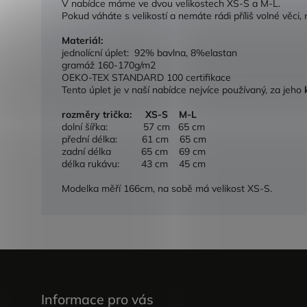
V nabídce máme ve dvou velikostech XS-S a M-L.
Pokud váháte s velikostí a nemáte rádi příliš volné věci, 
Materiál:
jednolícní úplet: 92% bavlna, 8%elastan
gramáž 160-170g/m2
OEKO-TEX STANDARD 100 certifikace
Tento úplet je v naší nabídce nejvíce používaný, za jeho
rozměry trička: XS-S M-L
dolní šířka: 57 cm 65 cm
přední délka: 61 cm 65 cm
zadní délka 65 cm 69 cm
délka rukávu: 43 cm 45 cm
Modelka měří 166cm, na sobě má velikost XS-S.
Informace pro vás