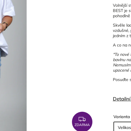
Volnější s
BEST je st
pohodlně 
Skvěle la
vzdušné, 
jedním z 
A co na n
"To nové 
bavlnu na
Nemusím ř
upocené k
Posuďte 
Detailn
Varianta
ZDARMA