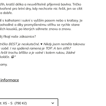
třih, kratší délka a neuvěřitelně příjemná bavlna. Tričko
vořené pro letní dny, kdy nechcete nic řešit, jen se cítit
a dobře.
dí s kalhotami i sukní s vyšším pasem nebo s kraťasy. Je
pohodlné a díky promyšlenému střihu se rychle stane
těch kousků, po kterých sáhnete znovu a znovu.
ěj říkají naše zákaznice?
tričko BEST je neskutečné. ♥️ Nikdy jsem neměla takovou
 sobě. I na spálená ramena je TOP. A ten střih?
ešit trochu bříško a je volné i kolem rukou, žádné
oláče. 😀"
samy.
í informace