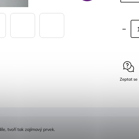
Zeptat se
le, tvoří tak zajímavý prvek.