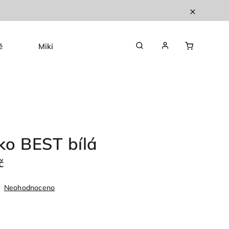
ě
Mikiny
Kardigany
Doplňky
čko BEST bílá
č
Neohodnoceno