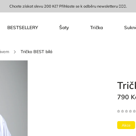
Chcete získat slevu 200 Kč? Přihlaste se k odběru newsletteru 🙋🏼‍♀️.
BESTSELLERY
Šaty
Trička
Sukn
kávem
/
Tričko BEST bílá
Tri
790 K
Akce