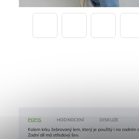
POPIS
HODNOCENÍ
DISKUZE
Kolem krku žebrovaný lem, který je použitý i na zadním dí
Zadní díl má středový šev.