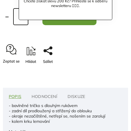
Chcete získat slevu 200 Kč? Přihlaste se k odběru
newsletteru 🙋🏼‍♀️.
Přidat do košíku
Zeptat se
Hlídat
Sdílet
POPIS
HODNOCENÍ
DISKUZE
- bavlněné tričko s dlouhým rukávem
- zadní díl prodloužený a střižený do oblouku
- okraje nezačištěné, netřepí se, nošením se zarolují
- kolem krku lemování