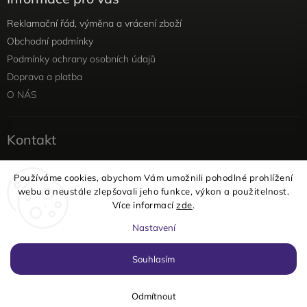
Reklamační řád, výměna a vrácení zboží
Obchodní podmínky
Podmínky ochrany osobních údajů
Doprava a platba
O NÁS
Kontakt
info
@
yellowviolet.cz
Používáme cookies, abychom Vám umožnili pohodlné prohlížení
+420 604 354 375
webu a neustále zlepšovali jeho funkce, výkon a použitelnost.
Facebook
Více informací
zde
.
Instagram
Nastavení
Copyright 2026
yellowviolet
. Všechna práva vyhrazena.
Souhlasím
Vytvořil
Shoptet
| Design
Shoptak.cz
Odmítnout