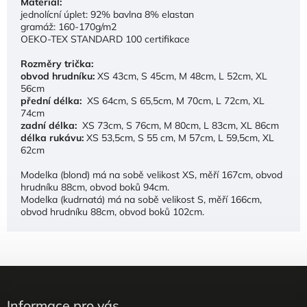
Materiál:
jednolícní úplet: 92% bavlna 8% elastan
gramáž: 160-170g/m2
OEKO-TEX STANDARD 100 certifikace
Rozměry trička:
obvod hrudníku:
XS 43cm, S 45cm, M 48cm, L 52cm, XL
56cm
přední délka:
XS 64cm, S 65,5cm, M 70cm, L 72cm, XL
74cm
zadní délka:
XS 73cm, S 76cm, M 80cm, L 83cm, XL 86cm
délka rukávu:
XS 53,5cm, S 55 cm, M 57cm, L 59,5cm, XL
62cm
Modelka (blond) má na sobě velikost XS, měří 167cm, obvod
hrudníku 88cm, obvod boků 94cm.
Modelka (kudrnatá) má na sobě velikost S, měří 166cm,
obvod hrudníku 88cm, obvod boků 102cm.
Informace pro vás