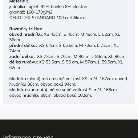
Materiál:
jednolícní úplet: 92% bavlna 8% elastan
gramáž: 160-170g/m2
OEKO-TEX STANDARD 100 certifikace
Rozměry trička:
obvod hrudníku:
XS 43cm, S 45cm, M 48cm, L 52cm, XL
56cm
přední délka:
XS 64cm, S 65,5cm, M 70cm, L 72cm, XL
74cm
zadní délka:
XS 73cm, S 76cm, M 80cm, L 83cm, XL 86cm
délka rukávu:
XS 53,5cm, S 55 cm, M 57cm, L 59,5cm, XL
62cm
Modelka (blond) má na sobě velikost XS, měří 167cm, obvod
hrudníku 88cm, obvod boků 94cm.
Modelka (kudrnatá) má na sobě velikost S, měří 166cm,
obvod hrudníku 88cm, obvod boků 102cm.
Informace pro vás