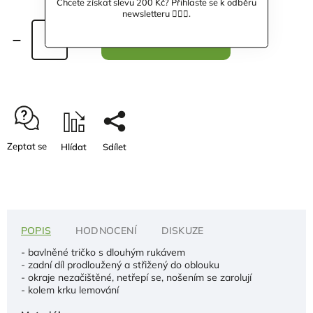
Chcete získat slevu 200 Kč? Přihlaste se k odběru
newsletteru 🙋🏼‍♀️.
Přidat do košíku
Zeptat se
Hlídat
Sdílet
POPIS
HODNOCENÍ
DISKUZE
- bavlněné tričko s dlouhým rukávem
- zadní díl prodloužený a střižený do oblouku
- okraje nezačištěné, netřepí se, nošením se zarolují
- kolem krku lemování