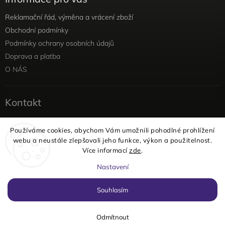
Reklamační řád, výměna a vrácení zboží
Obchodní podmínky
Podmínky ochrany osobních údajů
Doprava a platba
O NÁS
Kontakt
info
@
yellowviolet.cz
Používáme cookies, abychom Vám umožnili pohodlné prohlížení
+420 604 354 375
webu a neustále zlepšovali jeho funkce, výkon a použitelnost.
Facebook
Více informací
zde
.
Instagram
Nastavení
Copyright 2026
yellowviolet
. Všechna práva vyhrazena.
Souhlasím
Vytvořil
Shoptet
| Design
Shoptak.cz
Odmítnout