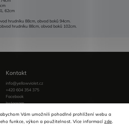
L 74cm
6cm
 XL 62cm
obvod hrudníku 88cm, obvod boků 94cm.
, obvod hrudníku 88cm, obvod boků 102cm.
Kontakt
info
@
yellowviolet.cz
+420 604 354 375
Facebook
Instagram
 abychom Vám umožnili pohodlné prohlížení webu a
jeho funkce, výkon a použitelnost. Více informací
zde
.
Copyright 2026
yellowviolet
. Všechna práva vyhrazena.