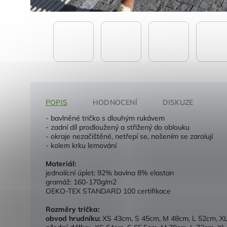
POPIS
HODNOCENÍ
DISKUZE
- bavlněné tričko s dlouhým rukávem
- zadní díl prodloužený a střižený do oblouku
- okraje nezačištěné, netřepí se, nošením se zarolují
- kolem krku lemování
Materiál:
jednolícní úplet: 92% bavlna 8% elastan
gramáž: 160-170g/m2
OEKO-TEX STANDARD 100 certifikace
Rozměry trička:
obvod hrudníku:
XS 43cm, S 45cm, M 48cm, L 52cm, X