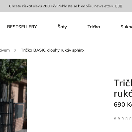
Chcete získat slevu 200 Kč? Přihlaste se k odběru newsletteru 🙋🏼‍♀️.
BESTSELLERY
Šaty
Trička
Sukn
kávem
/
Tričko BASIC dlouhý rukáv sphinx
Tri
ruk
690 K