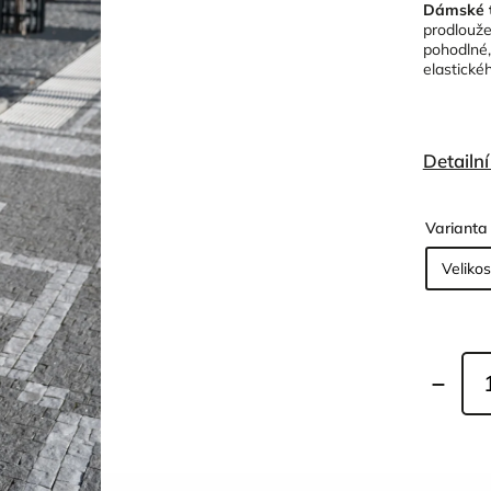
Dámské t
prodlouže
pohodlné,
elastické
Detailn
Varianta