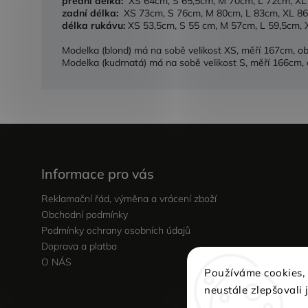
přední délka:
XS 64cm, S 65,5cm, M 70cm, L 72cm, X
zadní délka:
XS 73cm, S 76cm, M 80cm, L 83cm, XL 8
délka rukávu:
XS 53,5cm, S 55 cm, M 57cm, L 59,5cm,
Modelka (blond) má na sobě velikost XS, měří 167cm, 
Modelka (kudrnatá) má na sobě velikost S, měří 166cm
Informace pro vás
Reklamační řád, výměna a vrácení zboží
Obchodní podmínky
Podmínky ochrany osobních údajů
Doprava a platba
O NÁS
Používáme cookies,
neustále zlepšovali 