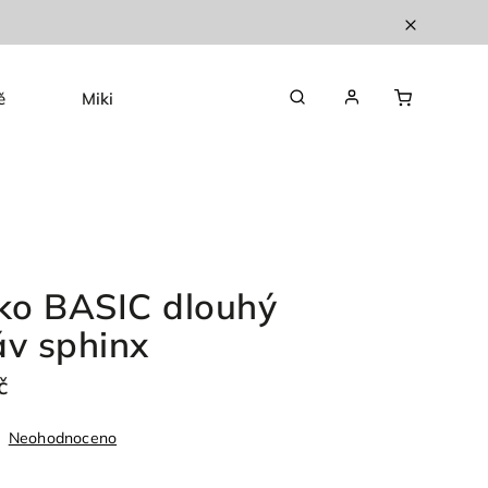
ě
Mikiny
Kardigany
Doplňky
čko BASIC dlouhý
áv sphinx
č
Neohodnoceno