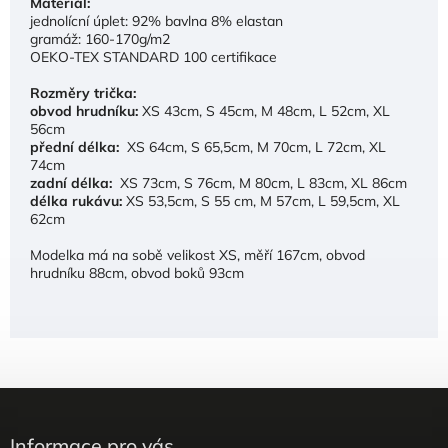
Materiál:
jednolícní úplet: 92% bavlna 8% elastan
gramáž: 160-170g/m2
OEKO-TEX STANDARD 100 certifikace
Rozměry trička:
obvod hrudníku:
XS 43cm, S 45cm, M 48cm, L 52cm, XL
56cm
přední délka:
XS 64cm, S 65,5cm, M 70cm, L 72cm, XL
74cm
zadní délka:
XS 73cm, S 76cm, M 80cm, L 83cm, XL 86cm
délka rukávu:
XS 53,5cm, S 55 cm, M 57cm, L 59,5cm, XL
62cm
Modelka má na sobě velikost XS, měří 167cm, obvod
hrudníku 88cm, obvod boků 93cm
Informace pro vás