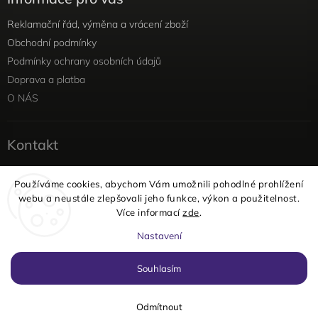
Reklamační řád, výměna a vrácení zboží
Obchodní podmínky
Podmínky ochrany osobních údajů
Doprava a platba
O NÁS
Kontakt
info
@
yellowviolet.cz
Používáme cookies, abychom Vám umožnili pohodlné prohlížení
+420 604 354 375
webu a neustále zlepšovali jeho funkce, výkon a použitelnost.
Facebook
Více informací
zde
.
Instagram
Nastavení
Copyright 2026
yellowviolet
. Všechna práva vyhrazena.
Souhlasím
Vytvořil
Shoptet
| Design
Shoptak.cz
Odmítnout