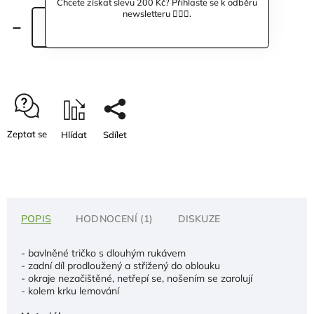
Chcete získat slevu 200 Kč? Přihlaste se k odběru
newsletteru 🙋🏼‍♀️.
Přidat do košíku
Zeptat se
Hlídat
Sdílet
POPIS
HODNOCENÍ (1)
DISKUZE
- bavlněné tričko s dlouhým rukávem
- zadní díl prodloužený a střižený do oblouku
- okraje nezačištěné, netřepí se, nošením se zarolují
- kolem krku lemování