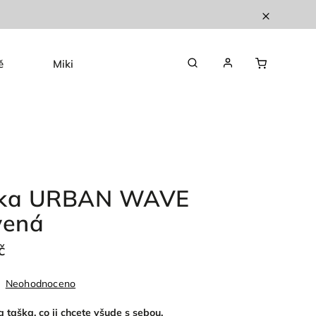
ě
Mikiny
Kardigany
Doplňky
ka URBAN WAVE
vená
č
Neohodnoceno
 taška, co ji chcete všude s sebou.