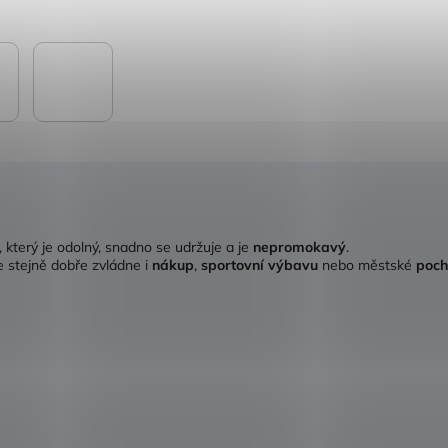
, který je odolný, snadno se udržuje a je
nepromokavý
.
le stejně dobře zvládne i
nákup
,
sportovní výbavu
nebo městské
poch