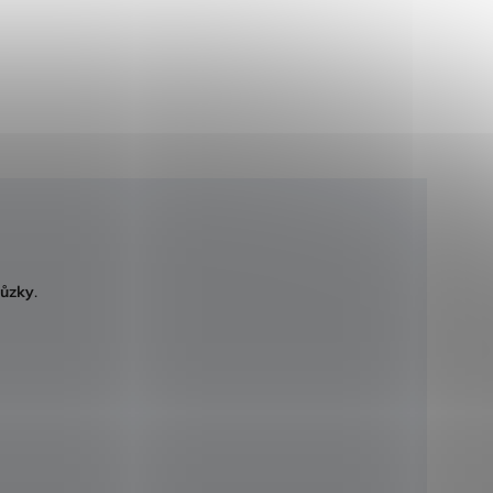
ůzky
.