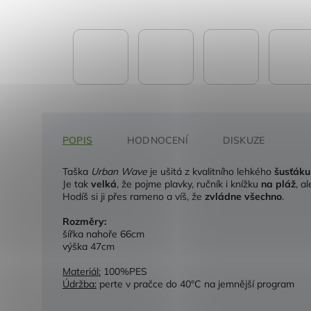
POPIS
HODNOCENÍ
DISKUZE
Taška
Urban Wave
je ušitá z kvalitního lehkého
šusťáku
Je tak
velká
, že pojme plavky, ručník i knížku
na pláž
, a
Hodíš si ji přes rameno a víš, že
zvládne všechno
.
Rozměry:
šířka nahoře 66cm
výška 47cm
Materiál:
100%PES
Údržba:
perte v pračce do 40°C na jemnější program