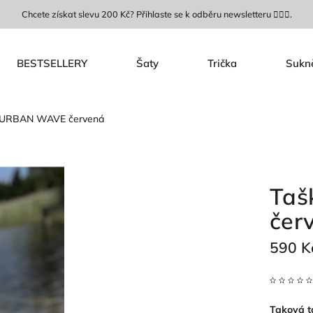
Chcete získat slevu 200 Kč? Přihlaste se k odběru newsletteru 🙋🏼‍♀️.
BESTSELLERY
Šaty
Trička
Sukn
 URBAN WAVE červená
Taš
čer
590 K
Taková ta