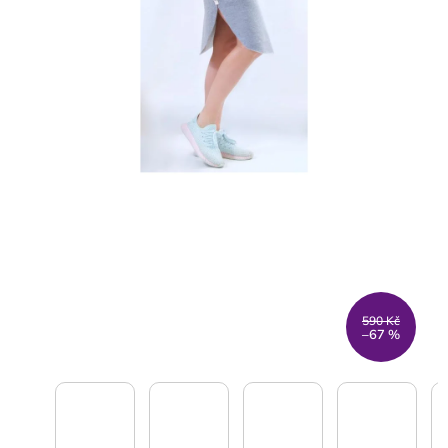
590 Kč
–67 %