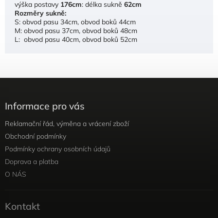
výška postavy
176cm
: délka sukně
62cm
Rozměry sukně:
S: obvod pasu 34cm, obvod boků 44cm
M: obvod pasu 37cm, obvod boků 48cm
L: obvod pasu 40cm, obvod boků 52cm
Informace pro vás
Reklamační řád, výměna a vrácení zboží
Obchodní podmínky
Podmínky ochrany osobních údajů
Doprava a platba
O NÁS
Kontakt