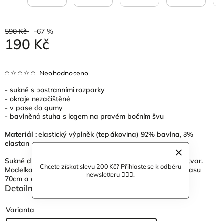
590 Kč
–67 %
190 Kč
Neohodnoceno
- sukně s postranními rozparky
- okraje nezačištěné
- v pase do gumy
- bavlněná stuha s logem na pravém bočním švu
Materiál :
elastický výplněk (teplákovina) 92% bavlna, 8%
elastan
Sukně díky vysokému podílu elastanu pruží a pěkně drží tvar.
Chcete získat slevu 200 Kč? Přihlaste se k odběru
Modelka na fotce měří 167cm, má velikost S168, obvod pasu
newsletteru 🙋🏼‍♀️.
70cm a obvod boků 94cm.
Detailní informace
Varianta