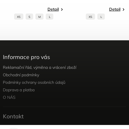
Detail
Detail
XS
S
M
L
XS
L
Informace pro vás
Reklamační řád, výměna a vrácení zboží
Obchodní podmínky
Podmínky ochrany osobních údajů
Doprava a platba
O NÁS
Kontakt
info
@
yellowviolet.cz