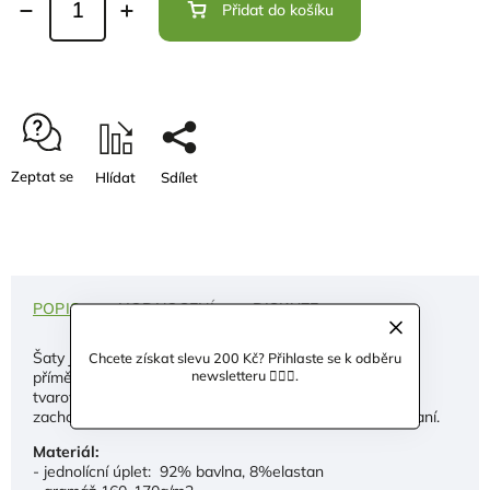
Přidat do košíku
Zeptat se
Hlídat
Sdílet
POPIS
HODNOCENÍ
DISKUZE
Šaty jsou ušité z certifikovaného bavlněného úpletu s
Chcete získat slevu 200 Kč? Přihlaste se k odběru
newsletteru 🙋🏼‍♀️.
příměsí elastanu,
který zajišťuje optimální pružnost a
tvarovou stálost. Materiál je prodyšný, měkký a navíc si
zachovává tvar a barevnou stálost i po opakovaném praní.
Materiál:
- jednolícní úplet: 92% bavlna, 8%elastan