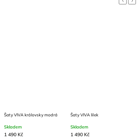
Previous
Nex
Šaty VIVA královsky modrá
Šaty VIVA lilek
Š
Skladem
Skladem
1 490 Kč
1 490 Kč