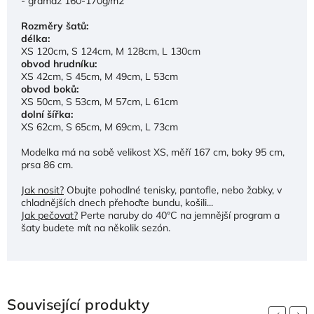
- gramáž 160-170g/m2
Rozměry šatů:
délka:
XS 120cm, S 124cm, M 128cm, L 130cm
obvod hrudníku:
XS 42cm, S 45cm, M 49cm, L 53cm
obvod boků:
XS 50cm, S 53cm, M 57cm, L 61cm
dolní šířka:
XS 62cm, S 65cm, M 69cm, L 73cm
Modelka má na sobě velikost XS, měří 167 cm, boky 95 cm,
prsa 86 cm.
Jak nosit?
Obujte pohodlné tenisky, pantofle, nebo žabky, v
chladnějších dnech přehoďte bundu, košili...
Jak pečovat?
Perte naruby do 40°C na jemnější program a
šaty budete mít na několik sezón.
Související produkty