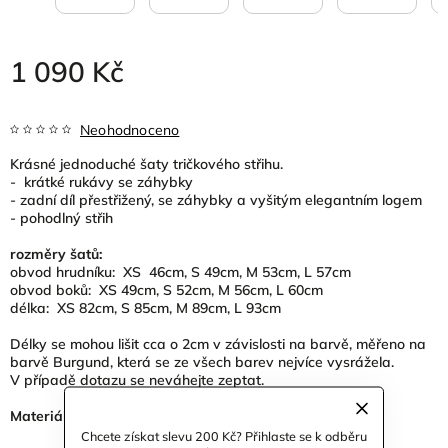
1 090 Kč
Neohodnoceno
Krásné jednoduché šaty tričkového střihu.
- krátké rukávy se záhybky
- zadní díl přestřižený, se záhybky a vyšitým elegantním logem
- pohodlný střih
rozměry šatů:
obvod hrudníku: XS 46cm, S 49cm, M 53cm, L 57cm
obvod boků: XS 49cm, S 52cm, M 56cm, L 60cm
délka: XS 82cm, S 85cm, M 89cm, L 93cm
Délky se mohou lišit cca o 2cm v závislosti na barvě, měřeno na
barvě Burgund, která se ze všech barev nejvíce vysrážela.
V případě dotazu se neváhejte zeptat.
Materiál:
úplet 92% bavlna, 8%elastan
gramáž: 190 - 200g/m2
Chcete získat slevu 200 Kč? Přihlaste se k odběru