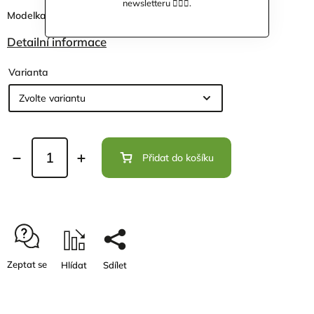
newsletteru 🙋🏼‍♀️.
Modelka měří 165cm, na sobě má velikost XS.
Detailní informace
Varianta
Přidat do košíku
Zeptat se
Hlídat
Sdílet