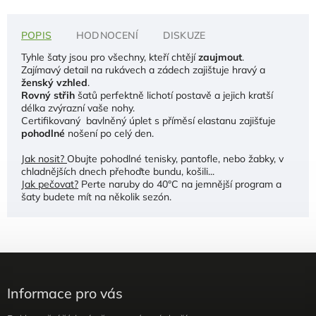
POPIS
HODNOCENÍ
DISKUZE
Tyhle šaty jsou pro všechny, kteří chtějí
zaujmout
.
Zajímavý detail na rukávech a zádech zajištuje hravý a
ženský vzhled
.
Rovný střih
šatů perfektně lichotí postavě a jejich kratší
délka zvýrazní vaše nohy.
Certifikovaný bavlněný úplet s příměsí elastanu zajišťuje
pohodlné
nošení po celý den.
Jak nosit?
Obujte pohodlné tenisky, pantofle, nebo žabky, v
chladnějších dnech přehoďte bundu, košili...
Jak pečovat?
Perte naruby do 40°C na jemnější program a
šaty budete mít na několik sezón.
Informace pro vás