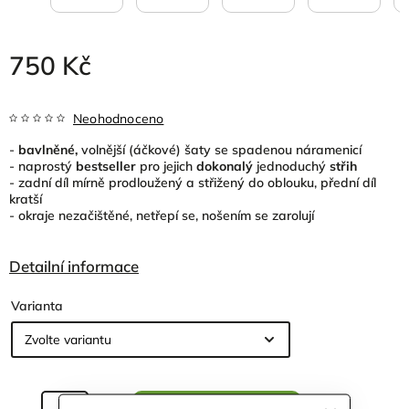
750 Kč
Neohodnoceno
-
bavlněné,
volnější (áčkové) šaty se spadenou náramenicí
- naprostý
bestseller
pro jejich
dokonalý
jednoduchý
střih
- zadní díl mírně prodloužený a střižený do oblouku, přední díl
kratší
- okraje nezačištěné, netřepí se, nošením se zarolují
Detailní informace
Varianta