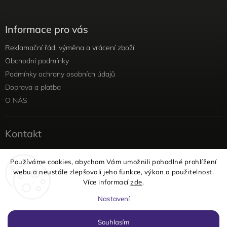
Informace pro vás
Reklamační řád, výměna a vrácení zboží
Obchodní podmínky
Podmínky ochrany osobních údajů
Doprava a platba
O NÁS
Kontakt
info
@
yellowviolet.cz
Používáme cookies, abychom Vám umožnili pohodlné prohlížení
+420 604 354 375
webu a neustále zlepšovali jeho funkce, výkon a použitelnost.
Facebook
Více informací
zde
.
Instagram
Nastavení
Copyright 2026
yellowviolet
. Všechna práva vyhrazena.
Souhlasím