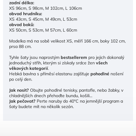
zadní délka:
XS 96cm, S 98cm, M 102cm, L 106cm
obvod hrudníku:
XS 43cm, S 45cm, M 49cm, L 53cm
obvod boků:
XS 50cm, S 53cm, M 57cm, L 60cm
Modelka má na sobě velikost XS, měří 166 cm, boky 102 cm,
prsa 88 cm.
Tyhle šaty jsou naprostým
bestsellerem
pro jejich dokonalý
jednoduchý střih, kterým si získaly srdce žen
všech
věkových kategorií
.
Hebká bavlna s příměsí elastanu zajišťuje
pohodlné
nošení
po celý den.
Jak nosit?
Obujte pohodlné tenisky, pantofle, nebo žabky, v
chladnějších dnech přehoďte bundu, košili...
Jak pečovat?
Perte naruby do 40°C na jemnější program a
šaty budete mít na několik sezón.