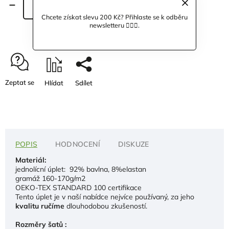
Přidat do košíku
Chcete získat slevu 200 Kč? Přihlaste se k odběru
newsletteru 🙋🏼‍♀️.
Zeptat se
Hlídat
Sdílet
POPIS
HODNOCENÍ
DISKUZE
Materiál:
jednolícní úplet: 92% bavlna, 8%elastan
gramáž 160-170g/m2
OEKO-TEX STANDARD 100 certifikace
Tento úplet je v naší nabídce nejvíce používaný, za jeho
kvalitu ručíme
dlouhodobou zkušeností.
Rozměry šatů :