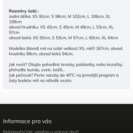
Rozměry šatů :
zadní délka: XS 92cm, S 98cm, M 102cm, L 106cm, XL
108cm
obvod hrudníku: XS 43cm, S 45cm, M 49cm, L 53cm, XL
57cm
obvod boků: XS 50cm, S 53cm, M 57cm, L 60cm, XL 64cm
Modelka (blond) má na sobě velikost XS, měří 167cm, obvod
hrudníku 88cm, obvod boků 94cm.
Jak nosit?
Obujte pohodlné tenisky, polobotky, nebo kozačky,
přehoďte bundu, svetr, košili...
Jak pečovat?
Perte naruby do 40°C na jemnější program a
šaty budete mít na několik sezón.
Informace pro vás
Reklamační řád, výměna a vrácení zboží