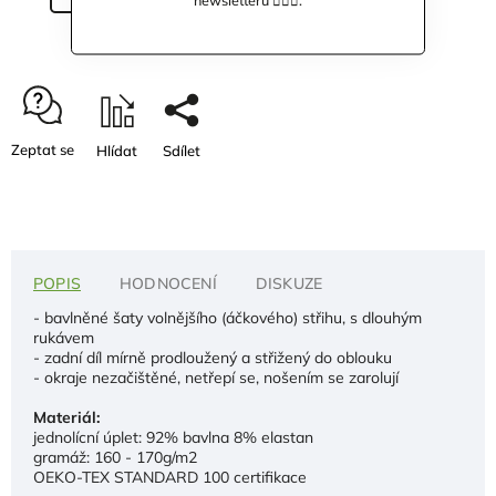
Zeptat se
Hlídat
Sdílet
POPIS
HODNOCENÍ
DISKUZE
- bavlněné šaty volnějšího (áčkového) střihu, s dlouhým
rukávem
- zadní díl mírně prodloužený a střižený do oblouku
- okraje nezačištěné, netřepí se, nošením se zarolují
Materiál:
jednolícní úplet: 92% bavlna 8% elastan
gramáž: 160 - 170g/m2
OEKO-TEX STANDARD 100 certifikace