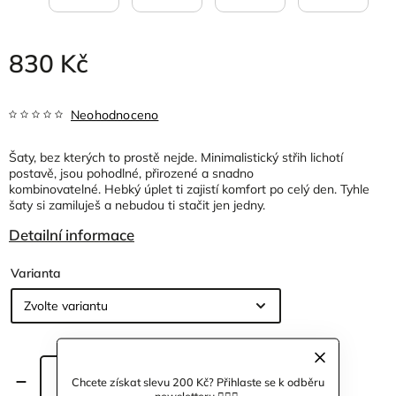
830 Kč
Neohodnoceno
Šaty, bez kterých to prostě nejde. M
inimalistický střih lichotí
postavě, jsou
pohodlné, přirozené a snadno
kombinovatelné.
Hebký úplet ti zajistí komfort po celý den. Tyhle
šaty si zamiluješ a nebudou ti stačit jen jedny.
Detailní informace
Varianta
Přidat do košíku
Chcete získat slevu 200 Kč? Přihlaste se k odběru
newsletteru 🙋🏼‍♀️.