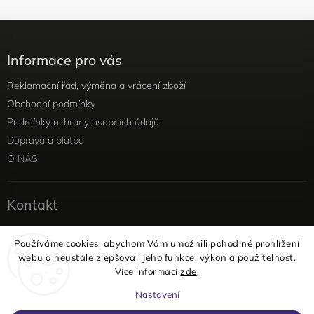
Informace pro vás
Reklamační řád, výměna a vrácení zboží
Obchodní podmínky
Podmínky ochrany osobních údajů
Doprava a platba
O NÁS
Kontakt
info
@
yellowviolet.cz
Používáme cookies, abychom Vám umožnili pohodlné prohlížení
+420 604 354 375
webu a neustále zlepšovali jeho funkce, výkon a použitelnost.
Facebook
Více informací
zde
.
Instagram
Nastavení