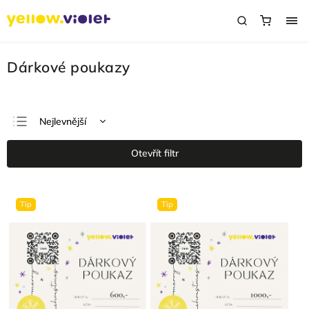
Dárkové poukazy
Nejlevnější
Nejdražší
Otevřít filtr
Nejprodávanější
Abecedně
Tip
Tip