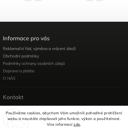
Informace pro vás
Reklamační řád, výměna a vrácení zboží
Obchodní podmínky
Podmínky ochrany osobních údajů
Doprava a platba
O NÁS
Kontakt
info
@
yellowviolet.cz
Používáme cookies, abychom Vám umožnili pohodlné prohlížení
+420 604 354 375
webu a neustále zlepšovali jeho funkce, výkon a použitelnost.
Facebook
Více informací
zde
.