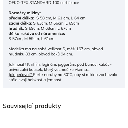
OEKO-TEX STANDARD 100 certifikace
Rozměry mikiny:
přední délka:
S 58 cm, M 61 cm, L 64 cm
zadní délka:
S 63cm, M 66cm, L 69cm
hrudník:
S 59cm, M 63cm, L 67cm
délka rukávu od náramenice:
S 57cm, M 59cm, L 61cm
Modelka má na sobě velikost S, měří 167 cm, obvod
hrudníku 88 cm, obvod boků 94 cm.
Jak nosit?
K riflím, legínám, joggerům, pod bundu, kabát -
univerzální kousek, který vezmeš ke všemu...
Jak pečovat?
Perte naruby na 30°C, aby si mikina zachovala
stále svoji hebkost a jemnost.
Související produkty