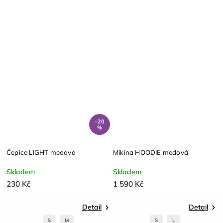
–20
%
Čepice LIGHT medová
Mikina HOODIE medová
Skladem
Skladem
230 Kč
1 590 Kč
Detail
Detail
S
M
S
L