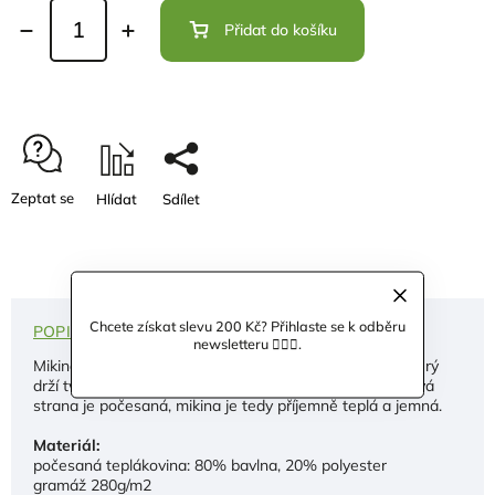
Přidat do košíku
Zeptat se
Hlídat
Sdílet
Chcete získat slevu 200 Kč? Přihlaste se k odběru
POPIS
HODNOCENÍ
DISKUZE
newsletteru 🙋🏼‍♀️.
Mikina je ušitá z prvotřídního certifikovaného úpletu, který
drží tvar, nežmolkuje a vypadá skvěle i po letech. Rubová
strana je počesaná, mikina je tedy příjemně teplá a jemná.
Materiál:
počesaná teplákovina: 80% bavlna, 20% polyester
gramáž 280g/m2