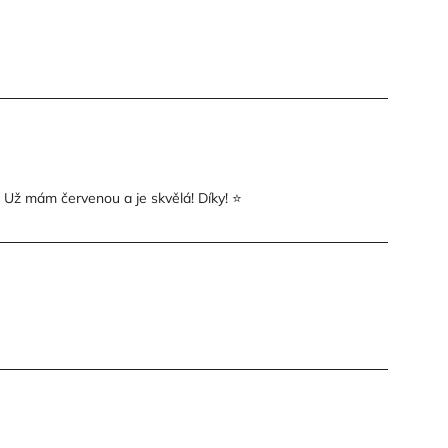
 Už mám červenou a je skvělá! Díky! ⭐️