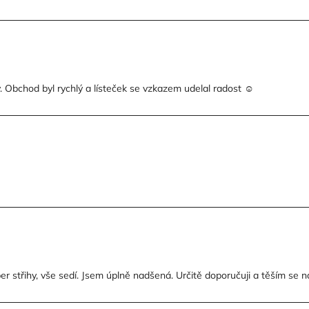
Obchod byl rychlý a lísteček se vzkazem udelal radost ☺️
per střihy, vše sedí. Jsem úplně nadšená. Určitě doporučuji a těším se n