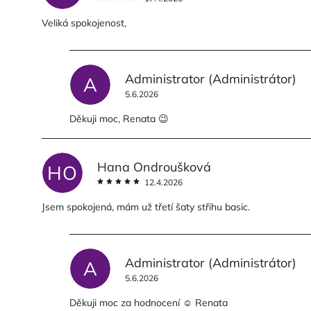
Veliká spokojenost,
Administrator
(Administrátor)
A
5.6.2026
Děkuji moc, Renata 😉
Hana Ondroušková
HO
12.4.2026
Jsem spokojená, mám už třetí šaty střihu basic.
Administrator
(Administrátor)
A
5.6.2026
Děkuji moc za hodnocení ☺️ Renata