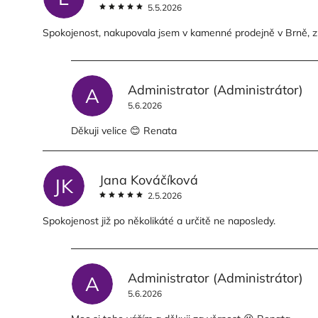
5.5.2026
Spokojenost, nakupovala jsem v kamenné prodejně v Brně, zruš
Administrator
(Administrátor)
A
5.6.2026
Děkuji velice 😊 Renata
Jana Kováčíková
JK
2.5.2026
Spokojenost již po několikáté a určitě ne naposledy.
Administrator
(Administrátor)
A
5.6.2026