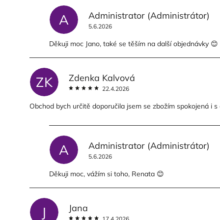
Administrator
(Administrátor)
A
5.6.2026
Děkuji moc Jano, také se těším na další objednávky 
Zdenka Kalvová
ZK
22.4.2026
Obchod bych určitě doporučila jsem se zbožím spokojená i s
Administrator
(Administrátor)
A
5.6.2026
Děkuji moc, vážím si toho, Renata 😊
Jana
J
17.4.2026