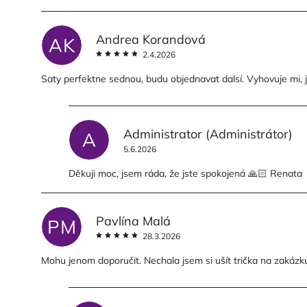
Andrea Korandová
AK
2.4.2026
Saty perfektne sednou, budu objednavat dalsí. Vyhovuje mi, jak
Administrator
(Administrátor)
A
5.6.2026
Děkuji moc, jsem ráda, že jste spokojená 🙏🏻 Renata
Pavlína Malá
PM
28.3.2026
Mohu jenom doporučit. Nechala jsem si ušít trička na zakázku 