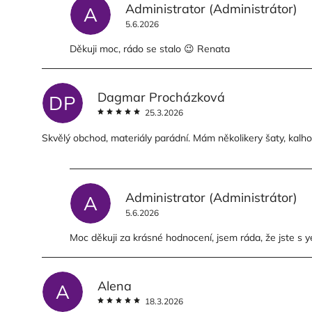
Administrator
(Administrátor)
A
5.6.2026
Děkuji moc, rádo se stalo 😉 Renata
Dagmar Procházková
DP
25.3.2026
Skvělý obchod, materiály parádní. Mám několikery šaty, kalho
Administrator
(Administrátor)
A
5.6.2026
Moc děkuji za krásné hodnocení, jsem ráda, že jste s 
Alena
A
18.3.2026