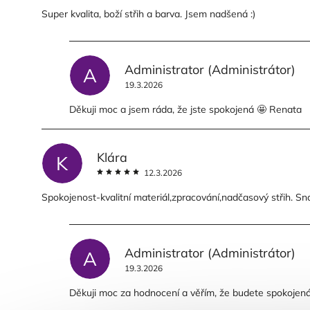
Super kvalita, boží střih a barva. Jsem nadšená :)
Administrator
(Administrátor)
A
19.3.2026
Děkuji moc a jsem ráda, že jste spokojená 🤩 Renata
Klára
K
12.3.2026
Spokojenost-kvalitní materiál,zpracování,nadčasový střih. 
Administrator
(Administrátor)
A
19.3.2026
Děkuji moc za hodnocení a věřím, že budete spokojená